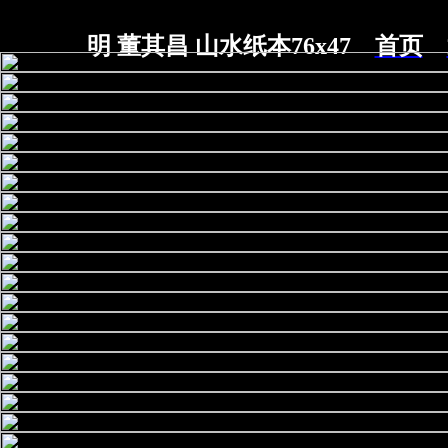
明 董其昌 山水纸本76x47
首页