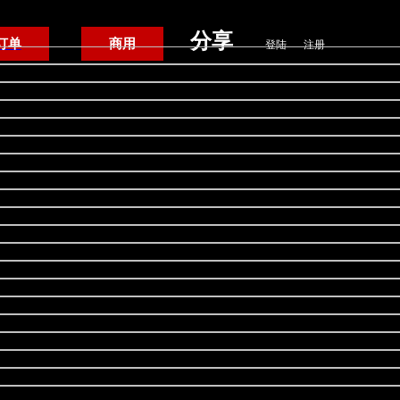
分享
/
订单
商用
登陆
注册