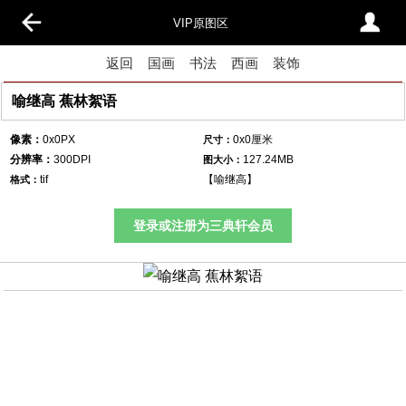
VIP原图区
返回
国画
书法
西画
装饰
喻继高 蕉林絮语
像素：
0x0PX
0x0厘米
尺寸：
分辨率：
300DPI
127.24MB
图大小：
tif
【
喻继高
】
格式：
登录或注册为三典轩会员