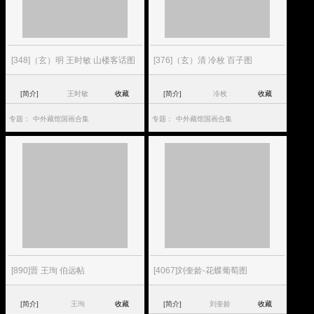
[348]（玄）明 王时敏 山楼客话图
[376]（玄）清 冷枚 百子图
[简介]
王时敏
收藏
[简介]
冷枚
收藏
专题：
中外藏馆国画合集
专题：
中外藏馆国画合集
[890]晋 王珣 伯远帖
[4067]刘奎龄-花蝶葡萄图
[简介]
王珣
收藏
[简介]
刘奎龄
收藏