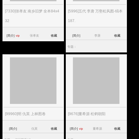
[7330]张孝友 南乡旧梦 全本84x4
[5996]五代 李唐 万壑松风图-绢本
32
187.
[简介]
张孝友
收藏
[简介]
李唐
收藏
vip
专题：
[99960]明 仇英 上林图卷
[9676]董希源 松鹤朝阳
[简介]
仇英
收藏
[简介]
董希源
收藏
vip