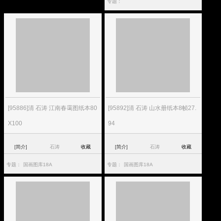
专题：
[95886]清 石涛 江南春霭图纸本80
[95892]清 石涛 山水册纸本8帧27.
X100
94
[简介]
石涛
收藏
[简介]
石涛
收藏
专题：
国画图库18A
专题：
国画图库18A