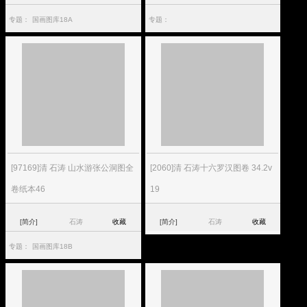
专题：
国画图库18A
专题：
[97169]清 石涛 山水游张公洞图全
[2060]清 石涛十六罗汉图卷 34.2v
卷纸本46
19
[简介]
石涛
收藏
[简介]
石涛
收藏
专题：
国画图库18B