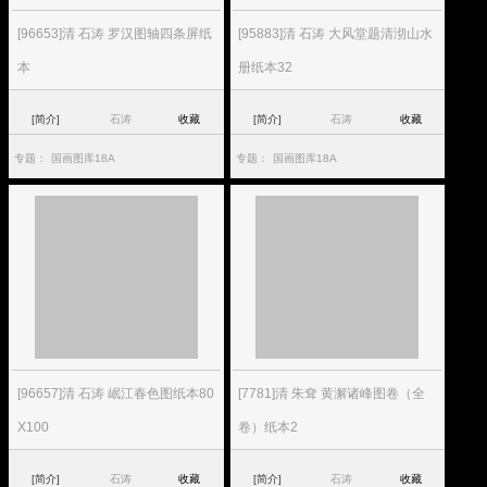
[96653]清 石涛 罗汉图轴四条屏纸
[95883]清 石涛 大风堂题清沏山水
本
册纸本32
[简介]
石涛
收藏
[简介]
石涛
收藏
专题：
国画图库18A
专题：
国画图库18A
[96657]清 石涛 岷江春色图纸本80
[7781]清 朱耷 黄澥诸峰图卷（全
X100
卷）纸本2
[简介]
石涛
收藏
[简介]
石涛
收藏