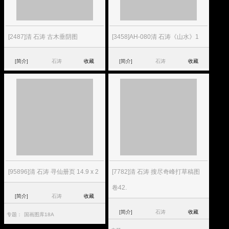
[2487]清 石涛 古木垂阴图
[3458]AH-080清 石涛《山水》1
[简介]
石涛
收藏
[简介]
石涛
收藏
[95896]清 石涛 寻仙册页 14.9 x 2
[7782]清 石涛 搜尽奇峰打草稿图
卷42.
[简介]
石涛
收藏
[简介]
石涛
收藏
专题：
国画图库18A