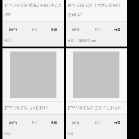
[7775]清 石涛 醴浦遗佩卷纸本21x
[97931]清 石涛 十六罗汉图卷(全
250
卷)纸本3
[简介]
石涛
收藏
[简介]
石涛
收藏
专题：
专题：
国画图库18B
[7773]清 石涛 山水图冊12
[7763]清 石涛和王原祁-兰竹合作
[简介]
石涛
收藏
[简介]
石涛
收藏
专题：
专题：