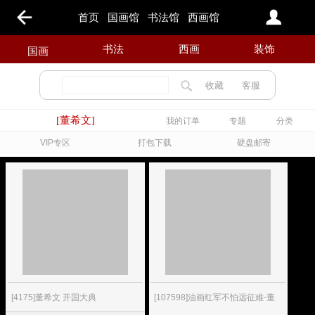
首页
国画馆
书法馆
西画馆
书法
西画
装饰
国画
收藏
客服
[董希文]
我的订单
专题
分类
VIP专区
打包下载
硬盘邮寄
[4175]董希文 开国大典
[107598]油画红军不怕远征难-董