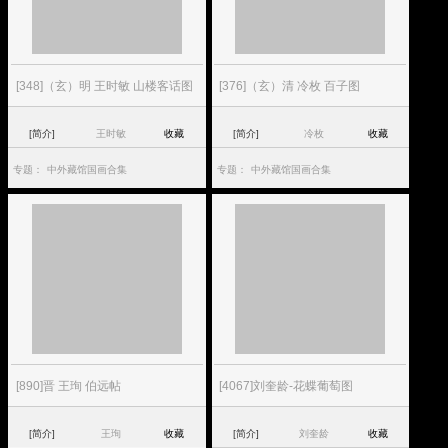
[348]（玄）明 王时敏 山楼客话图
[376]（玄）清 冷枚 百子图
[简介]
王时敏
收藏
[简介]
冷枚
收藏
专题：
中外藏馆国画合集
专题：
中外藏馆国画合集
[890]晋 王珣 伯远帖
[4067]刘奎龄-花蝶葡萄图
[简介]
王珣
收藏
[简介]
刘奎龄
收藏